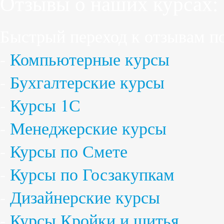
Отзывы о наших курсах:
Быстрый переход к отзывам по
-
Компьютерные курсы
-
Бухгалтерские курсы
-
Курсы 1С
-
Менеджерские курсы
-
Курсы по Смете
-
Курсы по Госзакупкам
-
Дизайнерские курсы
-
Курсы Кройки и шитья