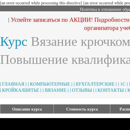
[an error occurred while processing this directive]
[an error occurred while proc
Политика в отношении обр
|
Успейте записаться по АКЦИИ! Подробности
организатора уче
Курс
Вязание крючком
Повышение квалифика
| ГЛАВНАЯ |
| КОМПЬЮТЕРНЫЕ |
| БУХГАЛТЕРСКИЕ |
| 1С |
| КРОЙКА/ШИТЬЕ |
| ВЯЗАНИЕ |
| ОТЗЫВЫ |
| КОНТАКТЫ |
Описание курса
Стоимость курса
Распи