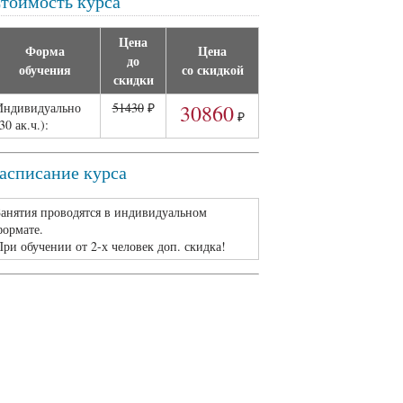
тоимость курса
Я даю
согласие на обработку своих
персональных данных (телефон) с
целью обработки моей заявки. Я
Цена
ознакомлен(а) с моим правом
Форма
Цена
отозвать данное согласие в любой
до
обучения
со скидкой
момент
.
скидки
Принимаю
политику
Индивидуально
51430
₽
30860
конфиденциальности
.
₽
30 ак.ч.):
асписание курса
Занятия проводятся в индивидуальном
формате.
При обучении от 2-х человек доп. скидка!