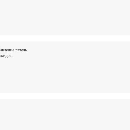
авление петель.
акидов.