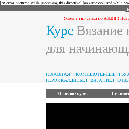
[an error occurred while processing this directive]
[an error occurred while proc
П
|
Успейте записаться по АКЦИИ! Подр
Курс
Вязание 
для начинающ
| ГЛАВНАЯ |
| КОМПЬЮТЕРНЫЕ |
| Б
| КРОЙКА/ШИТЬЕ |
| ВЯЗАНИЕ |
| ОТЗ
Описание курса
Стоимост