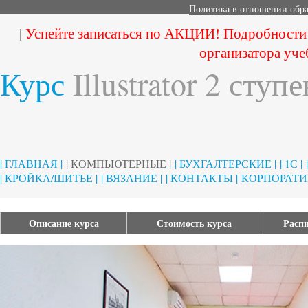
Политика в отношении обр
|
Успейте записаться по АКЦИИ! Подробности
организатора уче
Курс
Illustrator 2 ступ
| ГЛАВНАЯ |
| КОМПЬЮТЕРНЫЕ |
| БУХГАЛТЕРСКИЕ |
| 1С |
| КРОЙКА/ШИТЬЕ |
| ВЯЗАНИЕ |
| КОНТАКТЫ |
КОРПОРАТИ
Описание курса
Стоимость курса
Распи