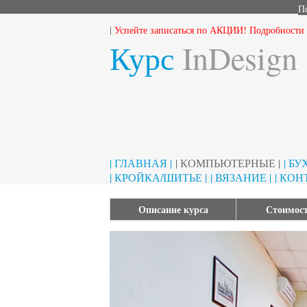
П
|
Успейте записаться по АКЦИИ! Подробности м
Курс
InDesign
| ГЛАВНАЯ |
| КОМПЬЮТЕРНЫЕ |
| Б
| КРОЙКА/ШИТЬЕ |
| ВЯЗАНИЕ |
| КОН
Описание курса
Стоимост