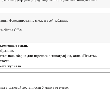
лицы, форматирование ячеек и всей таблицы.
мейства Office.
.
 вложенные стили.
образцов.
тельная, сборка для переноса в типографию, окно «Печать».
атами.
кета журнала.
ятся в шаговой доступности 5 минут от метро: