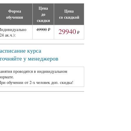
целью обработки моей заявки. Я
Цена
ознакомлен(а) с моим правом
Форма
Цена
отозвать данное согласие в любой
до
обучения
со скидкой
момент
.
скидки
Принимаю
политику
Индивидуально
49900
₽
29940
конфиденциальности
.
₽
24 ак.ч.):
асписание курса
точняйте у менеджеров
Занятия проводятся в индивидуальном
формате.
При обучении от 2-х человек доп. скидка!