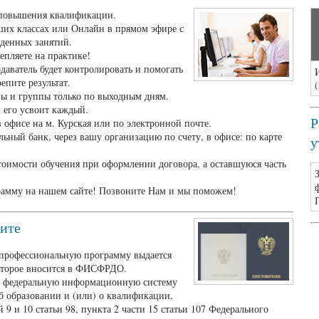
 повышения квалификации.
ших классах или Онлайн в прямом эфире с
йденных занятий.
епляете на практике!
даватель будет контролировать и помогать
епите результат.
(
пы и группы только по выходным дням.
 его усвоит каждый.
Р
 офисе на м. Курская или по электронной почте.
ьный банк, через вашу организацию по счету, в офисе: по карте
у
тоимости обучения при оформлении договора, а оставшуюся часть
рамму на нашем сайте! Позвоните Нам и мы поможем!
чите
профессиональную программу выдается
оторое вносится в ФИСФРДО.
 в федеральную информационную систему
б образовании и (или) о квалификации,
9 и 10 статьи 98, пункта 2 части 15 статьи 107 Федерального