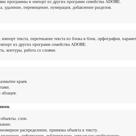
ями программы и импорт из других программ семейства ADOBE.
а, удаление, перемещение, нумерация, добавление разделов.
 импорт текста, перетекание текста из блока в блок, орфография, параме
 импорт из других программ семейства ADOBE.
ть, контуры, работа со слоями.
размытие краев.
тами.
 абзацев.
ними.
объекты, слои.
вание.
номерное распределение, привязка объекта к тексту.
вращение, деформация, дублирование, зеркальное отображение.