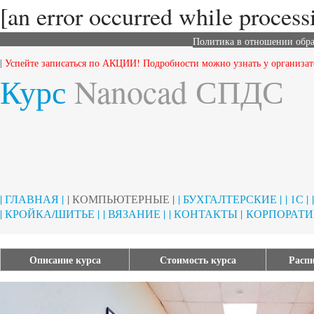
[an error occurred while processi
Политика в отношении обр
|
Успейте записаться по АКЦИИ! Подробности можно узнать у организат
Курс
Nanocad СПДС
| ГЛАВНАЯ |
| КОМПЬЮТЕРНЫЕ |
| БУХГАЛТЕРСКИЕ |
| 1С |
| КРОЙКА/ШИТЬЕ |
| ВЯЗАНИЕ |
| КОНТАКТЫ |
КОРПОРАТИ
Описание курса
Стоимость курса
Распи