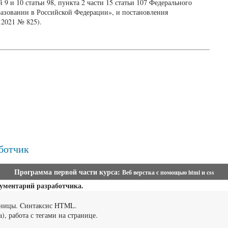
9 и 10 статьи 98, пункта 2 части 15 статьи 107 Федерального
бразовании в Российской Федерации», и постановления
.2021 № 825).
аботчик
Программа первой части курса:
Веб верстка с помощью html и css
ументарий разработчика.
раницы. Cинтаксис HTML.
ta), работа с тегами на странице.