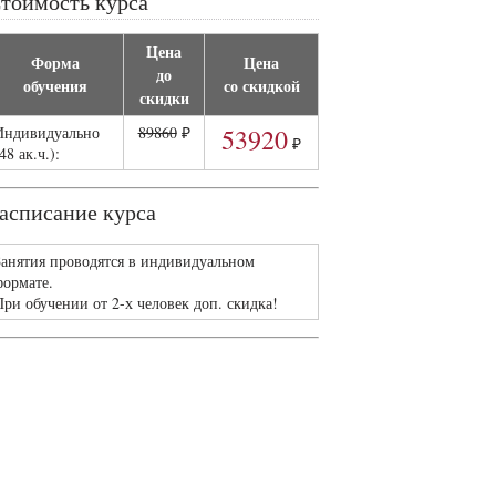
тоимость курса
Я даю
согласие на обработку своих
персональных данных (телефон) с
целью обработки моей заявки. Я
Цена
ознакомлен(а) с моим правом
Форма
Цена
отозвать данное согласие в любой
до
обучения
со скидкой
момент
.
скидки
Принимаю
политику
Индивидуально
89860
₽
53920
конфиденциальности
.
₽
48 ак.ч.):
асписание курса
Занятия проводятся в индивидуальном
формате.
При обучении от 2-х человек доп. скидка!