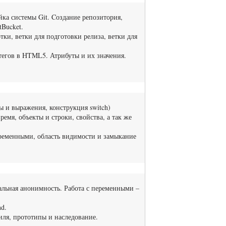
йка системы Git. Cоздание репозитория,
Bucket.
ки, ветки для подготовки релиза, ветки для
егов в HTML5. Атрибуты и их значения.
ы и выражения, конструкция switch)
емя, объекты и строки, свойства, а так же
еременными, область видимости и замыкание
льная анонимность. Работа с переменными –
nd.
ля, прототипы и наследование.