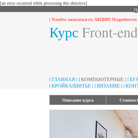
[an error occurred while processing this directive]
П
|
Успейте записаться по АКЦИИ! Подробности м
Курс
Front-end
| ГЛАВНАЯ |
| КОМПЬЮТЕРНЫЕ |
| Б
| КРОЙКА/ШИТЬЕ |
| ВЯЗАНИЕ |
| КОН
Описание курса
Стоимост