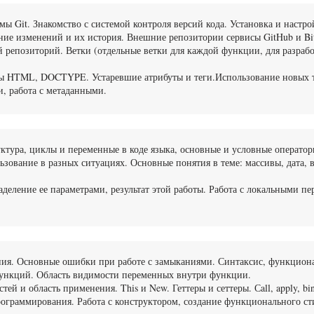
мы Git. Знакомство с системой контроля версий кода. Установка и настро
ание изменений и их история. Внешние репозитории сервисы GitHub и Bit
 репозиторий. Ветки (отдельные ветки для каждой функции, для разработ
 HTML, DOCTYPE. Устаревшие атрибуты и теги.Использование новых т
и, работа с метаданными.
уктура, циклы и переменные в коде языка, основные и условные оператор
зование в разных ситуациях. Основные понятия в теме: массивы, дата, вр
деление ее параметрами, результат этой работы. Работа с локальными п
я. Основные ошибки при работе с замыканиями. Синтаксис, функциона
 функций. Область видимости переменных внутри функции.
й и область применения. This и New. Геттеры и сеттеры. Сall, apply, bi
граммирования. Работа с конструктором, создание функционального сти