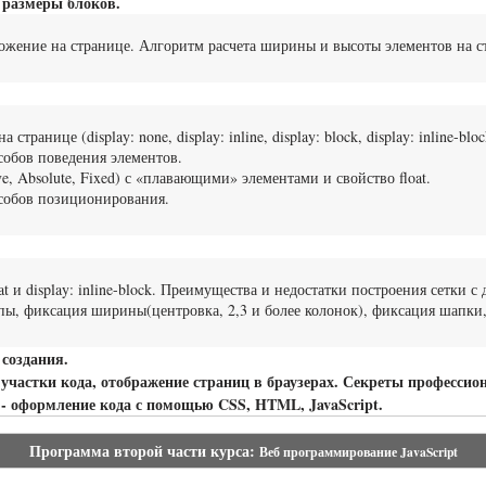
 размеры блоков.
оложение на странице. Алгоритм расчета ширины и высоты элементов на с
анице (display: none, display: inline, display: block, display: inline-block,
обов поведения элементов.
ve, Absolute, Fixed) с «плавающими» элементами и свойство float.
собов позиционирования.
t и display: inline-block. Преимущества и недостатки построения сетки 
ы, фиксация ширины(центровка, 2,3 и более колонок), фиксация шапки,
создания.
частки кода, отображение страниц в браузерах. Секреты професси
 - оформление кода с помощью CSS, HTML, JavaScript.
Программа второй части курса:
Веб программирование JavaScript