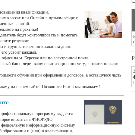
С
 повышения квалификации.
ших классах или Онлайн в прямом эфире с
йденных занятий.
епляете на практике!
даватель будет контролировать и помогать
епите результат.
(
пы и группы только по выходным дням.
 его усвоит каждый.
Р
 офисе на м. Курская или по электронной почте.
ьный банк, через вашу организацию по счету, в офисе: по карте
тоимости обучения при оформлении договора, а оставшуюся часть
рамму на нашем сайте! Позвоните Нам и мы поможем!
чите
профессиональную программу выдается
оторое вносится в ФИСФРДО.
 в федеральную информационную систему
б образовании и (или) о квалификации,