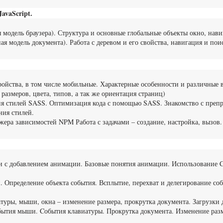
vaScript.
 модель браузера). Структура и основные глобальные объекты окно, навиг
я модель документа). Работа с деревом и его свойства, навигация и по
ройства, в том числе мобильные. Характерные особенности и различные 
 размеров, цвета, типов, а так же ориентация страниц)
я стилей SASS. Оптимизация кода с помощью SASS. Знакомство с препро
ния стилей.
ера зависимостей NPM Работа с задачами – создание, настройка, вызов.
и с добавлением анимации. Базовые понятия анимации. Использование CSS
. Определение объекта события. Всплытие, перехват и делегирование со
туры, мыши, окна – изменение размера, прокрутка документа. Загрузки
бытия мыши. Cобытия клавиатуры. Прокрутка документа. Изменение разм