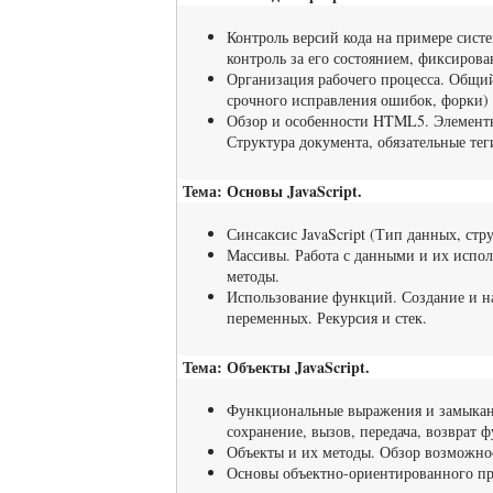
Контроль версий кода на примере систе
контроль за его состоянием, фиксиров
Организация рабочего процесса. Общий
срочного исправления ошибок, форки)
Обзор и особенности HTML5. Элементы
Структура документа, обязательные тег
Тема: Основы JavaScript.
Синсаксис JavaScript (Тип данных, стр
Массивы. Работа с данными и их исполь
методы.
Использование функций. Создание и на
переменных. Рекурсия и стек.
Тема: Объекты JavaScript.
Функциональные выражения и замыкани
сохранение, вызов, передача, возврат
Объекты и их методы. Обзор возможносте
Основы объектно-ориентированного про