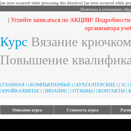
[an error occurred while processing this directive]
[an error occurred while proc
Политика в отношении обр
|
Успейте записаться по АКЦИИ! Подробности
организатора уче
Курс
Вязание крючком
Повышение квалифика
| ГЛАВНАЯ |
| КОМПЬЮТЕРНЫЕ |
| БУХГАЛТЕРСКИЕ |
| 1С |
| КРОЙКА/ШИТЬЕ |
| ВЯЗАНИЕ |
| ОТЗЫВЫ |
| КОНТАКТЫ |
Описание курса
Стоимость курса
Распи