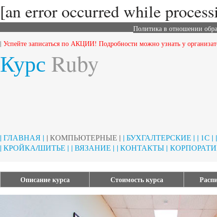
[an error occurred while processi
Политика в отношении обр
|
Успейте записаться по АКЦИИ! Подробности можно узнать у организат
Курс
Ruby
| ГЛАВНАЯ |
| КОМПЬЮТЕРНЫЕ |
| БУХГАЛТЕРСКИЕ |
| 1С |
| КРОЙКА/ШИТЬЕ |
| ВЯЗАНИЕ |
| КОНТАКТЫ |
КОРПОРАТИ
Описание курса
Стоимость курса
Распи